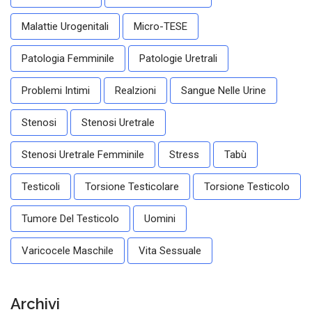
Malattie Urogenitali
Micro-TESE
Patologia Femminile
Patologie Uretrali
Problemi Intimi
Realzioni
Sangue Nelle Urine
Stenosi
Stenosi Uretrale
Stenosi Uretrale Femminile
Stress
Tabù
Testicoli
Torsione Testicolare
Torsione Testicolo
Tumore Del Testicolo
Uomini
Varicocele Maschile
Vita Sessuale
Archivi