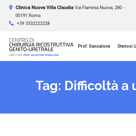
Skip
Clinica Nuova Villa Claudia
Via Flaminia Nuova, 280 -
to
00191 Roma
content
+39 3332222228
Prof. Sansalone
Stenosi U
Tag:
Difficoltà a