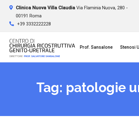
Skip
Clinica Nuova Villa Claudia
Via Flaminia Nuova, 280 -
to
00191 Roma
content
+39 3332222228
Prof. Sansalone
Stenosi U
Tag:
patologie ur