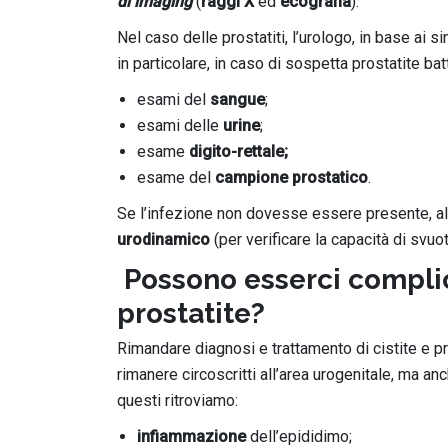
di imaging
(
raggi X
ed
ecografia
).
Nel caso delle prostatiti, l’urologo, in base ai s
in particolare, in caso di sospetta prostatite bat
esami del
sangue
;
esami delle
urine
;
esame
digito-rettale;
esame del
campione prostatico
.
Se l’infezione non dovesse essere presente, al
urodinamico
(per verificare la capacità di svu
Possono esserci complic
prostatite?
Rimandare diagnosi e trattamento di cistite e p
rimanere circoscritti all’area urogenitale, ma an
questi ritroviamo:
infiammazione
dell’epididimo;