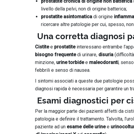
prostatite cronica di origine non batterica
livello della pelvi, non di origine batterica;
prostatite asintomatica
di origine
infiamma
ricercare altre patologie per cui, spesso, non 
Una corretta diagnosi p
Cistite
e
prostatite
interessano entrambe l’appar
bisogno frequente
di urinare,
disuria
(difficolt
minzione,
urine torbide
e
maleodoranti
, sens
febbrili e senso di nausea.
I sintomi associati a queste due patologie posso
diagnosi rapida è necessaria per garantire un t
Esami diagnostici per ci
Per la maggior parte dei pazienti affetti da cist
patologia e definire il trattamento. Talvolta, l’u
paziente ad un
esame
delle urine
e
urinocoltu