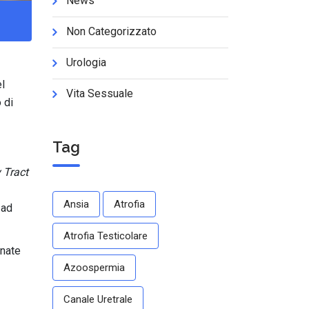
News
Non Categorizzato
Urologia
el
Vita Sessuale
 di
Tag
 Tract
Ansia
Atrofia
 ad
Atrofia Testicolare
inate
Azoospermia
Canale Uretrale