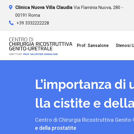
Skip
Clinica Nuova Villa Claudia
Via Flaminia Nuova, 280 -
to
00191 Roma
content
+39 3332222228
Prof. Sansalone
Stenosi U
L’importanza di 
lla cistite e dell
Centro di Chirurgia Ricostruttiva Genito-
e della prostatite