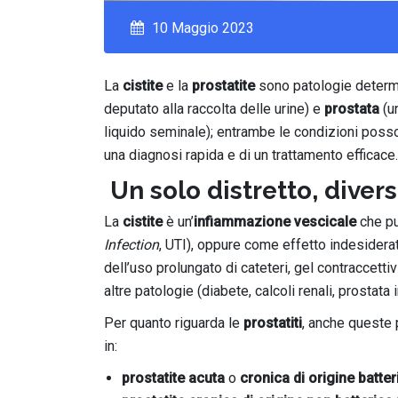
10 Maggio 2023
La
cistite
e la
prostatite
sono patologie determi
deputato alla raccolta delle urine) e
prostata
(u
liquido seminale); entrambe le condizioni posso
una diagnosi rapida e di un trattamento efficace.
Un solo distretto, diver
La
cistite
è un’
infiammazione vescicale
che p
Infection
, UTI), oppure come effetto indesidera
dell’uso prolungato di cateteri, gel contraccetti
altre patologie (diabete, calcoli renali, prostata
Per quanto riguarda le
prostatiti
, anche queste 
in:
prostatite acuta
o
cronica
di origine batter