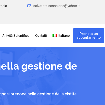
tania
salvatore.sansalone@yahoo.it
Prenota un
Attività Scientifica
Contatti
Italiano
appuntamento
nella gestione de
gnosi precoce nella gestione della cistite