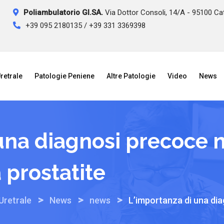
Poliambulatorio GI.SA.
Via Dottor Consoli, 14/A - 95100 Ca
+39 095 2180135 / +39 331 3369398
retrale
Patologie Peniene
Altre Patologie
Video
News
una diagnosi precoce 
a prostatite
>
>
>
Uretrale
News
news
L’importanza di una dia