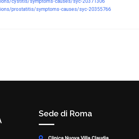
itions/cystitis/symptoms-causes/syc-20371306
itions/prostatitis/symptoms-causes/syc-20355766
Sede di Roma
Clinica Nuova Villa Claudia