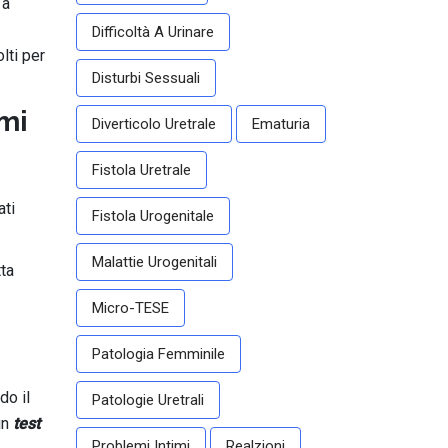
 a
Difficoltà A Urinare
lti per
Disturbi Sessuali
omi
Diverticolo Uretrale
Ematuria
Fistola Uretrale
ati
Fistola Urogenitale
Malattie Urogenitali
tta
Micro-TESE
Patologia Femminile
do il
Patologie Uretrali
un
test
Problemi Intimi
Realzioni