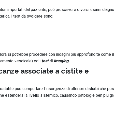
intomi riportati dal paziente, può prescrivere diversi esami diagno
terica, i test da svolgere sono:
lora si potrebbe procedere con indagini più approfondite come i
otamento vescicale) ed i
test
di
imaging.
anze associate a cistite e
rostatite può comportare l’insorgenza di ulteriori disturbi che p
che estendersi a livello sistemico, causando patologie ben più gra