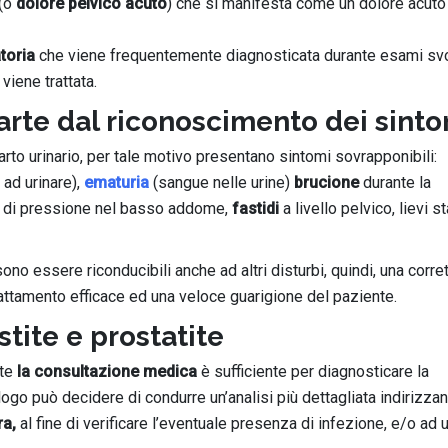
(o
dolore pelvico acuto
) che si manifesta come un dolore acuto
toria
che viene frequentemente diagnosticata durante esami svo
viene trattata.
arte dal riconoscimento dei sint
to urinario, per tale motivo presentano sintomi sovrapponibili:
à ad urinare),
ematuria
(sangue nelle urine)
brucione
durante la
o di pressione nel basso addome,
fastidi
a livello pelvico, lievi st
no essere riconducibili anche ad altri disturbi, quindi, una corre
rattamento efficace ed una veloce guarigione del paziente.
stite e prostatite
ite
la consultazione medica
è sufficiente per diagnosticare la
rologo può decidere di condurre un’analisi più dettagliata indirizzan
ra,
al fine di verificare l’eventuale presenza di infezione, e/o ad 