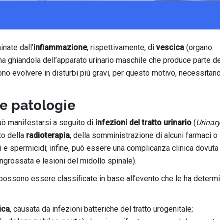
nate dall’
infiammazione
, rispettivamente, di
vescica
(organo
na ghiandola dell’apparato urinario maschile che produce parte d
no evolvere in disturbi più gravi, per questo motivo, necessitano
se patologie
uò manifestarsi a seguito di
infezioni del tratto urinario
(
Urinary
to della
radioterapia
, della somministrazione di alcuni farmaci o
vi e spermicidi; infine, può essere una complicanza clinica dovuta
 ingrossata e lesioni del midollo spinale).
possono essere classificate in base all’evento che le ha determ
ica
, causata da infezioni batteriche del tratto urogenitale;