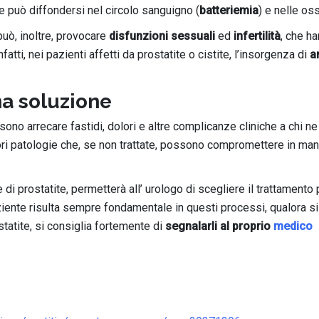
he può diffondersi nel circolo sanguigno (
batteriemia
) e nelle oss
uò, inoltre, provocare
disfunzioni sessuali
ed
infertilità
, che h
fatti, nei pazienti affetti da prostatite o cistite, l’insorgenza di
a
a soluzione
ono arrecare fastidi, dolori e altre complicanze cliniche a chi ne
iori patologie che, se non trattate, possono compromettere in man
he di prostatite, permetterà all’ urologo di scegliere il trattamento 
ziente risulta sempre fondamentale in questi processi, qualora si
statite, si consiglia fortemente di
segnalarli al proprio
medico