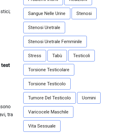
stici;
Sangue Nelle Urine
Stenosi
Stenosi Uretrale
Stenosi Uretrale Femminile
Stress
Tabù
Testicoli
l
test
Torsione Testicolare
Torsione Testicolo
Tumore Del Testicolo
Uomini
ossono
Varicocele Maschile
vi, tra
Vita Sessuale