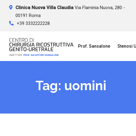
Skip
Clinica Nuova Villa Claudia
Via Flaminia Nuova, 280 -
to
00191 Roma
content
+39 3332222228
Prof. Sansalone
Stenosi U
Tag:
uomini