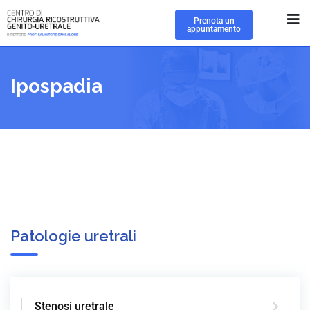
Prenota un
appuntamento
Ipospadia
Patologie uretrali
Stenosi uretrale