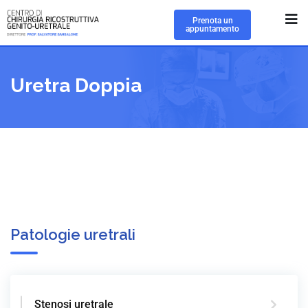
Prenota un
appuntamento
Uretra Doppia
Patologie uretrali
Stenosi uretrale