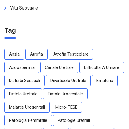
Vita Sessuale
Tag
Ansia
Atrofia
Atrofia Testicolare
Azoospermia
Canale Uretrale
Difficoltà A Urinare
Disturbi Sessuali
Diverticolo Uretrale
Ematuria
Fistola Uretrale
Fistola Urogenitale
Malattie Urogenitali
Micro-TESE
Patologia Femminile
Patologie Uretrali