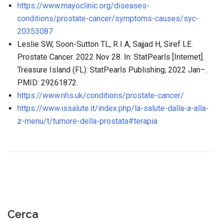
https://www.mayoclinic.org/diseases-
conditions/prostate-cancer/symptoms-causes/syc-
20353087
Leslie SW, Soon-Sutton TL, R I A, Sajjad H, Siref LE.
Prostate Cancer. 2022 Nov 28. In: StatPearls [Internet].
Treasure Island (FL): StatPearls Publishing; 2022 Jan–.
PMID: 29261872.
https://www.nhs.uk/conditions/prostate-cancer/
https://www.issalute.it/index.php/la-salute-dalla-a-alla-
z-menu/t/tumore-della-prostata#terapia
Cerca