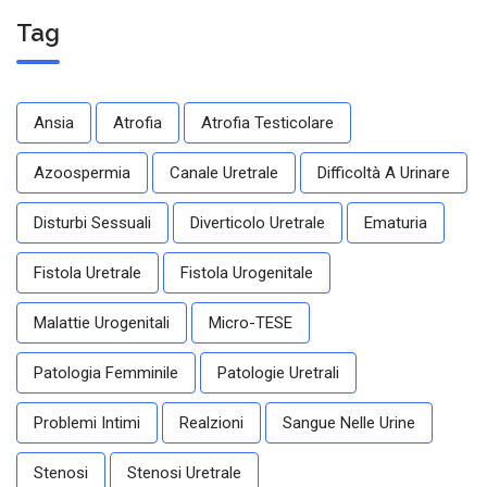
Tag
Ansia
Atrofia
Atrofia Testicolare
Azoospermia
Canale Uretrale
Difficoltà A Urinare
Disturbi Sessuali
Diverticolo Uretrale
Ematuria
Fistola Uretrale
Fistola Urogenitale
Malattie Urogenitali
Micro-TESE
Patologia Femminile
Patologie Uretrali
Problemi Intimi
Realzioni
Sangue Nelle Urine
Stenosi
Stenosi Uretrale