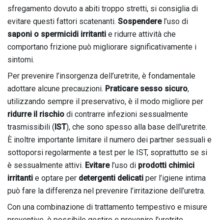
sfregamento dovuto a abiti troppo stretti, si consiglia di
evitare questi fattori scatenanti.
Sospendere
l’uso di
saponi o spermicidi irritanti
e ridurre attività che
comportano frizione può migliorare significativamente i
sintomi.
Per prevenire l’insorgenza dell’uretrite, è fondamentale
adottare alcune precauzioni.
Praticare sesso sicuro
,
utilizzando sempre il preservativo, è il modo migliore per
ridurre il rischio
di contrarre infezioni sessualmente
trasmissibili (
IST
), che sono spesso alla base dell’uretrite.
È inoltre importante limitare il numero dei partner sessuali e
sottoporsi regolarmente a test per le IST, soprattutto se si
è sessualmente attivi.
Evitare
l’uso di
prodotti chimici
irritanti
e optare per
detergenti delicati
per l’igiene intima
può fare la differenza nel prevenire l’irritazione dell’uretra.
Con una combinazione di trattamento tempestivo e misure
preventive, è possibile gestire e prevenire l’uretrite,