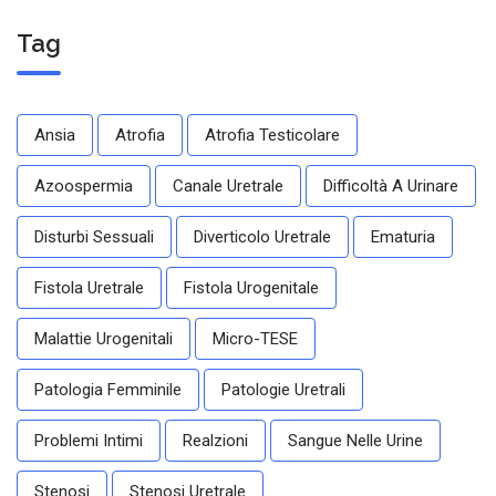
Tag
Ansia
Atrofia
Atrofia Testicolare
Azoospermia
Canale Uretrale
Difficoltà A Urinare
Disturbi Sessuali
Diverticolo Uretrale
Ematuria
Fistola Uretrale
Fistola Urogenitale
Malattie Urogenitali
Micro-TESE
Patologia Femminile
Patologie Uretrali
Problemi Intimi
Realzioni
Sangue Nelle Urine
Stenosi
Stenosi Uretrale