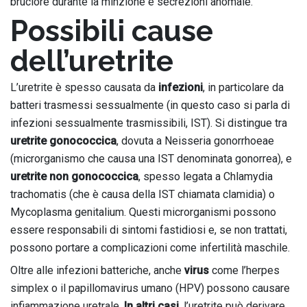
bruciore durante la minzione e secrezioni anomale.
Possibili cause
dell’uretrite
L’uretrite è spesso causata da
infezioni
, in particolare da
batteri trasmessi sessualmente (in questo caso si parla di
infezioni sessualmente trasmissibili, IST). Si distingue tra
uretrite gonococcica
, dovuta a Neisseria gonorrhoeae
(microrganismo che causa una IST denominata gonorrea), e
uretrite non gonococcica
, spesso legata a Chlamydia
trachomatis (che è causa della IST chiamata clamidia) o
Mycoplasma genitalium. Questi microrganismi possono
essere responsabili di sintomi fastidiosi e, se non trattati,
possono portare a complicazioni come infertilità maschile.
Oltre alle infezioni batteriche, anche
virus
come l’herpes
simplex o il papillomavirus umano (HPV) possono causare
infiammazione uretrale.
In altri casi
, l’uretrite può derivare