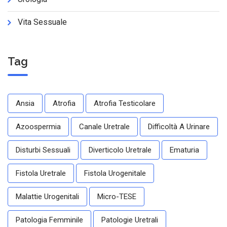
Vita Sessuale
Tag
Ansia
Atrofia
Atrofia Testicolare
Azoospermia
Canale Uretrale
Difficoltà A Urinare
Disturbi Sessuali
Diverticolo Uretrale
Ematuria
Fistola Uretrale
Fistola Urogenitale
Malattie Urogenitali
Micro-TESE
Patologia Femminile
Patologie Uretrali