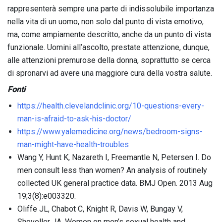
rappresenterà sempre una parte di indissolubile importanza
nella vita di un uomo, non solo dal punto di vista emotivo,
ma, come ampiamente descritto, anche da un punto di vista
funzionale. Uomini all’ascolto, prestate attenzione, dunque,
alle attenzioni premurose della donna, soprattutto se cerca
di spronarvi ad avere una maggiore cura della vostra salute.
Fonti
https://health.clevelandclinic.org/10-questions-every-
man-is-afraid-to-ask-his-doctor/
https://www.yalemedicine.org/news/bedroom-signs-
man-might-have-health-troubles
Wang Y, Hunt K, Nazareth I, Freemantle N, Petersen I. Do
men consult less than women? An analysis of routinely
collected UK general practice data. BMJ Open. 2013 Aug
19;3(8):e003320.
Oliffe JL, Chabot C, Knight R, Davis W, Bungay V,
Shoveller JA. Women on men’s sexual health and