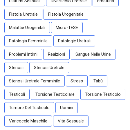
Disturbi Sessuali
Diverticolo Uretrale
Ematuria
Fistola Uretrale
Fistola Urogenitale
Malattie Urogenitali
Micro-TESE
Patologia Femminile
Patologie Uretrali
Problemi Intimi
Realzioni
Sangue Nelle Urine
Stenosi
Stenosi Uretrale
Stenosi Uretrale Femminile
Stress
Tabù
Testicoli
Torsione Testicolare
Torsione Testicolo
Tumore Del Testicolo
Uomini
Varicocele Maschile
Vita Sessuale