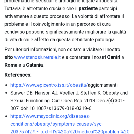
problematiche sessuali e urologiche legate all’obesità.
Tuttavia, è altrettanto cruciale che il
paziente
partecipi
attivamente a questo processo. La volontà di affrontare il
problema e il coinvolgimento in un percorso di cura
condiviso possono significativamente migliorare la qualità
di vita di chi è affetto da questa debilitante patologia.
Per ulteriori informazioni, non esitare a visitare il nostro
sito
www.stenosiuretrale.it
e a contattare i nostri
Centri
a
Roma
e a
Catania
.
References:
https://www.epicentro.iss.it/obesita/
aggiornamenti
Sarwer DB, Hanson AJ, Voeller J, Steffen K. Obesity and
Sexual Functioning. Curr Obes Rep. 2018 Dec;7(4):301-
307. doi: 10.1007/s13679-018-0319-6.
https://www.mayoclinic.org/diseases-
conditions/obesity/symptoms-causes/syc-
20375742#:~:text=It’s%20a%20medical%20problem%20