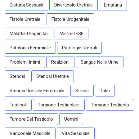
Disturbi Sessuali
Diverticolo Uretrale
Ematuria
Fistola Uretrale
Fistola Urogenitale
Malattie Urogenitali
Micro-TESE
Patologia Femminile
Patologie Uretrali
Problemi Intimi
Realzioni
Sangue Nelle Urine
Stenosi
Stenosi Uretrale
Stenosi Uretrale Femminile
Stress
Tabù
Testicoli
Torsione Testicolare
Torsione Testicolo
Tumore Del Testicolo
Uomini
Varicocele Maschile
Vita Sessuale