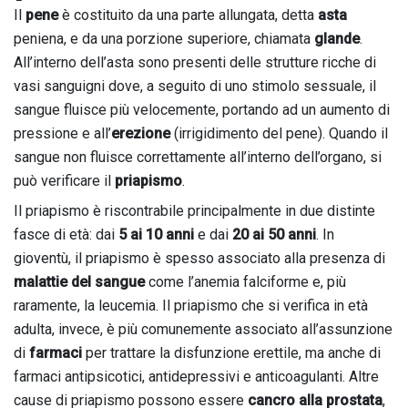
Il
pene
è costituito da una parte allungata, detta
asta
peniena, e da una porzione superiore, chiamata
glande
.
All’interno dell’asta sono presenti delle strutture ricche di
vasi sanguigni dove, a seguito di uno stimolo sessuale, il
sangue fluisce più velocemente, portando ad un aumento di
pressione e all’
erezione
(irrigidimento del pene). Quando il
sangue non fluisce correttamente all’interno dell’organo, si
può verificare il
priapismo
.
Il priapismo è riscontrabile principalmente in due distinte
fasce di età: dai
5 ai 10 anni
e dai
20 ai 50 anni
. In
gioventù, il priapismo è spesso associato alla presenza di
malattie del sangue
come l’anemia falciforme e, più
raramente, la leucemia. Il priapismo che si verifica in età
adulta, invece, è più comunemente associato all’assunzione
di
farmaci
per trattare la disfunzione erettile, ma anche di
farmaci antipsicotici, antidepressivi e anticoagulanti. Altre
cause di priapismo possono essere
cancro alla prostata
,