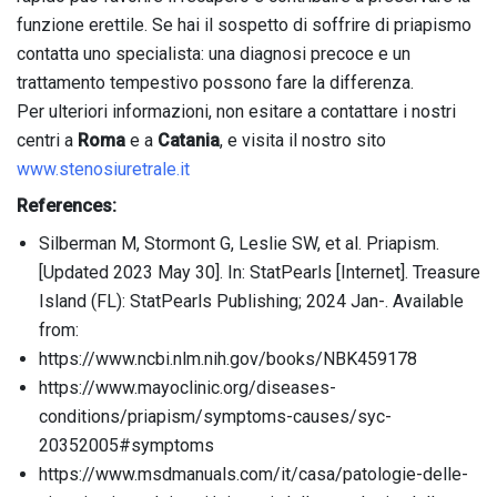
funzione erettile. Se hai il sospetto di soffrire di priapismo
contatta uno specialista: una diagnosi precoce e un
trattamento tempestivo possono fare la differenza.
Per ulteriori informazioni, non esitare a contattare i nostri
centri a
Roma
e a
Catania
, e visita il nostro sito
www.stenosiuretrale.it
References:
Silberman M, Stormont G, Leslie SW, et al. Priapism.
[Updated 2023 May 30]. In: StatPearls [Internet]. Treasure
Island (FL): StatPearls Publishing; 2024 Jan-. Available
from:
https://www.ncbi.nlm.nih.gov/books/NBK459178
https://www.mayoclinic.org/diseases-
conditions/priapism/symptoms-causes/syc-
20352005#symptoms
https://www.msdmanuals.com/it/casa/patologie-delle-