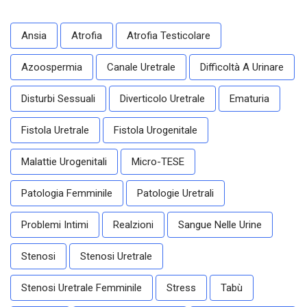
Ansia
Atrofia
Atrofia Testicolare
Azoospermia
Canale Uretrale
Difficoltà A Urinare
Disturbi Sessuali
Diverticolo Uretrale
Ematuria
Fistola Uretrale
Fistola Urogenitale
Malattie Urogenitali
Micro-TESE
Patologia Femminile
Patologie Uretrali
Problemi Intimi
Realzioni
Sangue Nelle Urine
Stenosi
Stenosi Uretrale
Stenosi Uretrale Femminile
Stress
Tabù