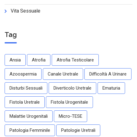
Vita Sessuale
Tag
Ansia
Atrofia
Atrofia Testicolare
Azoospermia
Canale Uretrale
Difficoltà A Urinare
Disturbi Sessuali
Diverticolo Uretrale
Ematuria
Fistola Uretrale
Fistola Urogenitale
Malattie Urogenitali
Micro-TESE
Patologia Femminile
Patologie Uretrali