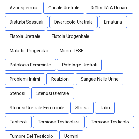
Azoospermia
Canale Uretrale
Difficoltà A Urinare
Disturbi Sessuali
Diverticolo Uretrale
Ematuria
Fistola Uretrale
Fistola Urogenitale
Malattie Urogenitali
Micro-TESE
Patologia Femminile
Patologie Uretrali
Problemi Intimi
Realzioni
Sangue Nelle Urine
Stenosi
Stenosi Uretrale
Stenosi Uretrale Femminile
Stress
Tabù
Testicoli
Torsione Testicolare
Torsione Testicolo
Tumore Del Testicolo
Uomini