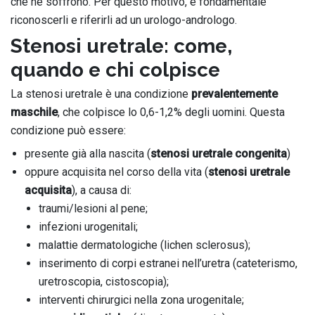
che ne soffrono. Per questo motivo, è fondamentale
riconoscerli e riferirli ad un urologo-andrologo.
Stenosi uretrale: come,
quando e chi colpisce
La stenosi uretrale è una condizione
prevalentemente
maschile
, che colpisce lo 0,6-1,2% degli uomini. Questa
condizione può essere:
presente già alla nascita (
stenosi uretrale congenita
)
oppure acquisita nel corso della vita (
stenosi uretrale
acquisita
), a causa di:
traumi/lesioni al pene;
infezioni urogenitali;
malattie dermatologiche (lichen sclerosus);
inserimento di corpi estranei nell’uretra (cateterismo,
uretroscopia, cistoscopia);
interventi chirurgici nella zona urogenitale;