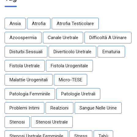
Ansia
Atrofia
Atrofia Testicolare
Azoospermia
Canale Uretrale
Difficoltà A Urinare
Disturbi Sessuali
Diverticolo Uretrale
Ematuria
Fistola Uretrale
Fistola Urogenitale
Malattie Urogenitali
Micro-TESE
Patologia Femminile
Patologie Uretrali
Problemi Intimi
Realzioni
Sangue Nelle Urine
Stenosi
Stenosi Uretrale
Stenosi Uretrale Femminile
Stress
Tabù