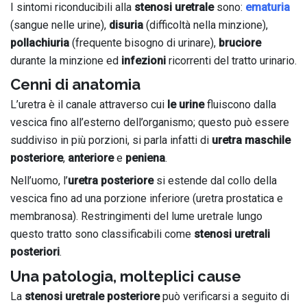
I sintomi riconducibili alla
stenosi uretrale
sono:
ematuria
(sangue nelle urine),
disuria
(difficoltà nella minzione),
pollachiuria
(frequente bisogno di urinare),
bruciore
durante la minzione ed
infezioni
ricorrenti del tratto urinario.
Cenni di anatomia
L’uretra è il canale attraverso cui
le urine
fluiscono dalla
vescica fino all’esterno dell’organismo; questo può essere
suddiviso in più porzioni, si parla infatti di
uretra maschile
posteriore
,
anteriore
e
peniena
.
Nell’uomo, l’
uretra posteriore
si estende dal collo della
vescica fino ad una porzione inferiore (uretra prostatica e
membranosa). Restringimenti del lume uretrale lungo
questo tratto sono classificabili come
stenosi uretrali
posteriori
.
Una patologia, molteplici cause
La
stenosi uretrale posteriore
può verificarsi a seguito di