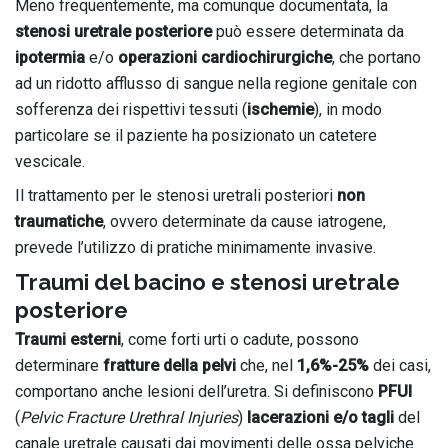
Meno frequentemente, ma comunque documentata, la
stenosi uretrale posteriore
può essere determinata da
ipotermia
e/o
operazioni cardiochirurgiche
, che portano
ad un ridotto afflusso di sangue nella regione genitale con
sofferenza dei rispettivi tessuti (
ischemie
), in modo
particolare se il paziente ha posizionato un catetere
vescicale.
Il trattamento per le stenosi uretrali posteriori
non
traumatiche
, ovvero determinate da cause iatrogene,
prevede l’utilizzo di pratiche minimamente invasive.
Traumi del bacino e stenosi uretrale
posteriore
Traumi esterni
, come forti urti o cadute, possono
determinare
fratture della pelvi
che, nel
1,6%-25%
dei casi,
comportano anche lesioni dell’uretra. Si definiscono
PFUI
(
Pelvic Fracture Urethral Injuries
)
lacerazioni e/o tagli
del
canale uretrale causati dai movimenti delle ossa pelviche