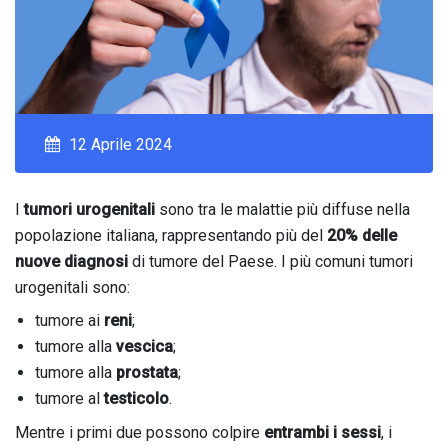
12 Aprile 2024
I
tumori urogenitali
sono tra le malattie più diffuse nella
popolazione italiana, rappresentando più del
20% delle
nuove diagnosi
di tumore del Paese. I più comuni tumori
urogenitali sono:
tumore ai
reni
;
tumore alla
vescica
;
tumore alla
prostata
;
tumore al
testicolo
.
Mentre i primi due possono colpire
entrambi i sessi
, i