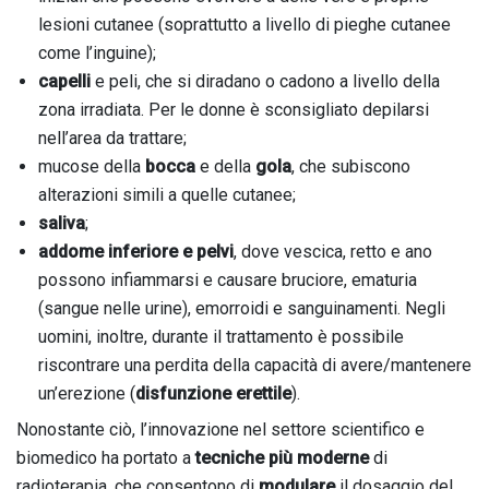
lesioni cutanee (soprattutto a livello di pieghe cutanee
come l’inguine);
capelli
e peli, che si diradano o cadono a livello della
zona irradiata. Per le donne è sconsigliato depilarsi
nell’area da trattare;
mucose della
bocca
e della
gola
, che subiscono
alterazioni simili a quelle cutanee;
saliva
;
addome inferiore e pelvi
, dove vescica, retto e ano
possono infiammarsi e causare bruciore, ematuria
(sangue nelle urine), emorroidi e sanguinamenti. Negli
uomini, inoltre, durante il trattamento è possibile
riscontrare una perdita della capacità di avere/mantenere
un’erezione (
disfunzione erettile
).
Nonostante ciò, l’innovazione nel settore scientifico e
biomedico ha portato a
tecniche più moderne
di
radioterapia, che consentono di
modulare
il dosaggio del