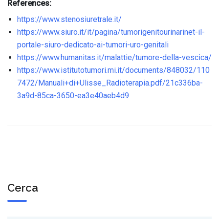
References:
https://www.stenosiuretrale.it/
https://www.siuro.it/it/pagina/tumorigenitourinarinet-il-
portale-siuro-dedicato-ai-tumori-uro-genitali
https://www.humanitas.it/malattie/tumore-della-vescica/
https://www.istitutotumori.mi.it/documents/848032/110
7472/Manuali+di+Ulisse_Radioterapia.pdf/21c336ba-
3a9d-85ca-3650-ea3e40aeb4d9
Cerca