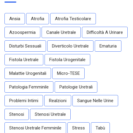
Ansia
Atrofia
Atrofia Testicolare
Azoospermia
Canale Uretrale
Difficoltà A Urinare
Disturbi Sessuali
Diverticolo Uretrale
Ematuria
Fistola Uretrale
Fistola Urogenitale
Malattie Urogenitali
Micro-TESE
Patologia Femminile
Patologie Uretrali
Problemi Intimi
Realzioni
Sangue Nelle Urine
Stenosi
Stenosi Uretrale
Stenosi Uretrale Femminile
Stress
Tabù