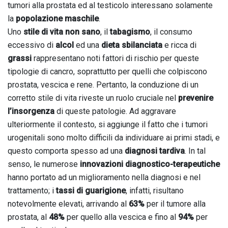
tumori alla prostata ed al testicolo interessano solamente
la
popolazione maschile
.
Uno
stile di vita non sano
, il
tabagismo
, il consumo
eccessivo di
alcol
ed una
dieta sbilanciata
e ricca di
grassi
rappresentano noti fattori di rischio per queste
tipologie di cancro, soprattutto per quelli che colpiscono
prostata, vescica e rene. Pertanto, la conduzione di un
corretto stile di vita riveste un ruolo cruciale nel
prevenire
l’insorgenza
di queste patologie. Ad aggravare
ulteriormente il contesto, si aggiunge il fatto che i tumori
urogenitali sono molto difficili da individuare ai primi stadi, e
questo comporta spesso ad una
diagnosi tardiva
. In tal
senso, le numerose
innovazioni diagnostico-terapeutiche
hanno portato ad un miglioramento nella diagnosi e nel
trattamento; i
tassi di guarigione
, infatti, risultano
notevolmente elevati, arrivando al
63%
per il tumore alla
prostata, al
48%
per quello alla vescica e fino al
94%
per