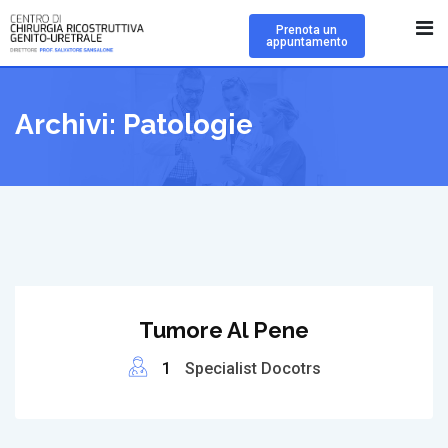
Skip
Prenota un
to
appuntamento
content
Archivi:
Patologie
Tumore Al Pene
1
Specialist Docotrs