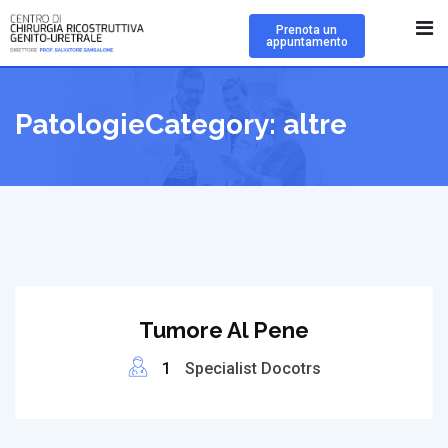
Skip
Prenota un
to
appuntamento
content
PatologieCategory:
altre
Tumore Al Pene
1
Specialist Docotrs