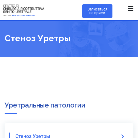
Записаться
на прием
Стеноз Уретры
Уретральные патологии
Стеноз Уретры