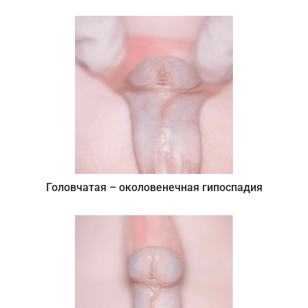
Головчатая – околовенечная гипоспадия