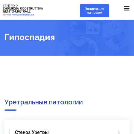
Записаться
на прием
Гипоспадия
Уретральные патологии
Стеноз Уретры