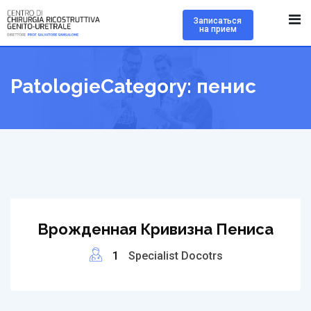
Skip
Записаться
to
на прием
content
PatologieCategory:
пенис
Врожденная Кривизна Пениса
1
Specialist Docotrs